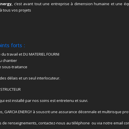
Energy,
c’est avant tout une entreprise à dimension humaine et une éq
 à tous vos projets
ints forts :
 du travail et DU MATERIEL FOURNI
u chantier
 sous-traitance
des délais et un seul interlocuteur.
NSTRUCTEUR
ui est installé par nos soins est entretenu et suivi.
s, GARCIA ENERGY à souscrit une assurance décennale et multirisque prof
s de renseignements, contactez-nous au téléphone ou via notre email c