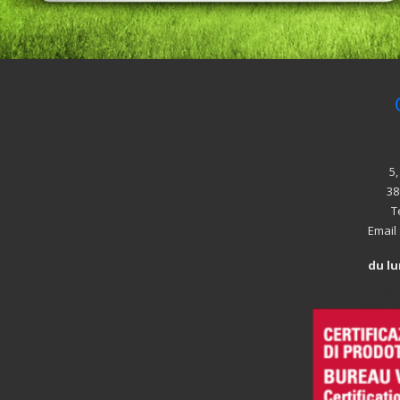
5
38
T
Email
du lu