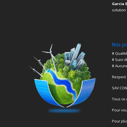
Garcia 
solution
Nos po
◊
Qualité
◊
Suivi d
◊
Aucune
Respect 
SAV CO
Tous ce q
Pour vou
Pour plu